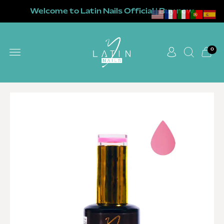
Welcome to Latin Nails Official | Buy now
0