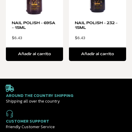
NAIL POLISH – 695A
NAIL POLISH – 232 –
– 15ML
15ML
$
6.43
$
6.43
Añadir al carrito
Añadir al carrito
AROUND THE COUNTRY SHIPPING
Shipping all over the country
CUSTOMER SUPPORT
Friendly Customer Service