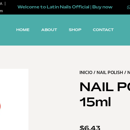
SA
Welcome to Latin Nails Official | Buy now
om
HOME
ABOUT
SHOP
CONTACT
INICIO
/
NAIL POLISH
/ N
NAIL P
15ml
$
6.43