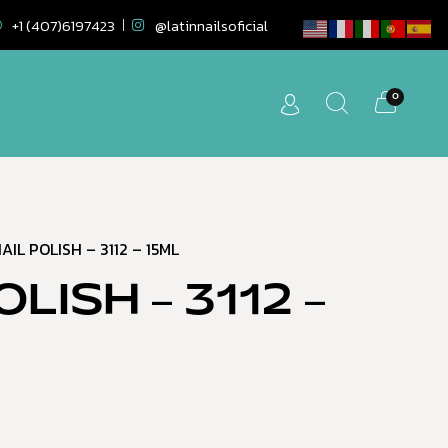
+1 (407)6197423
@latinnailsoficial
0
AIL POLISH – 3112 – 15ML
OLISH – 3112 –