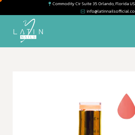
Commodity Cir Suite 35 Orlando, Florida U
info@latinnailsofficial.c