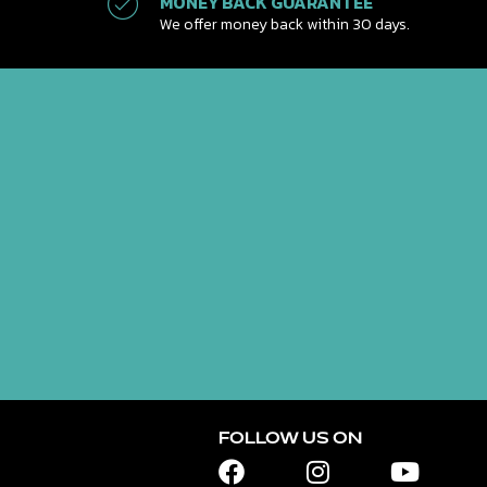
MONEY BACK GUARANTEE
We offer money back within 30 days.
FOLLOW US ON