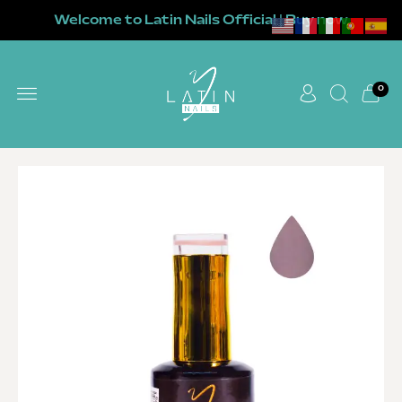
Welcome to Latin Nails Official | Buy now
0