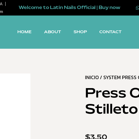
SA
Welcome to Latin Nails Official | Buy now
om
HOME
ABOUT
SHOP
CONTACT
INICIO
/
SYSTEM PRESS
Press O
Stillet
$
3.50