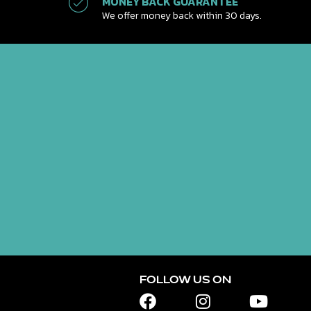
MONEY BACK GUARANTEE
We offer money back within 30 days.
FOLLOW US ON