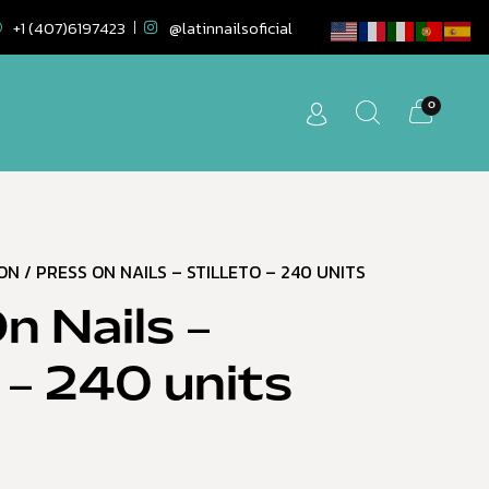
+1 (407)6197423
@latinnailsoficial
0
 ON
/ PRESS ON NAILS – STILLETO – 240 UNITS
n Nails –
o – 240 units