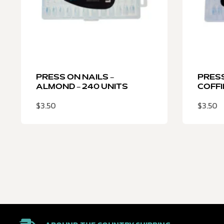
PRESS ON NAILS –
PRESS
ALMOND – 240 UNITS
COFFI
$
3.50
$
3.50