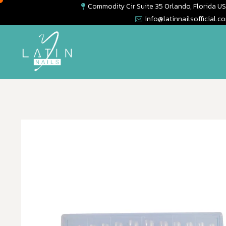
Commodity Cir Suite 35 Orlando, Florida U
info@latinnailsofficial.c