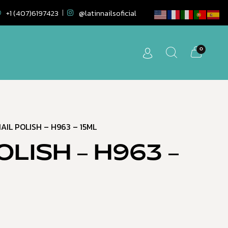
+1 (407)6197423
@latinnailsoficial
0
AIL POLISH – H963 – 15ML
OLISH – H963 –