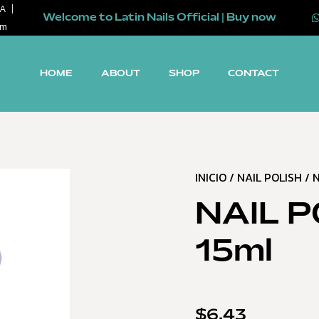
SA
Welcome to Latin Nails Official | Buy now
om
HOME
ABOUT
SHOP
CONTACT
INICIO
/
NAIL POLISH
/ N
NAIL P
15ml
$
6.43